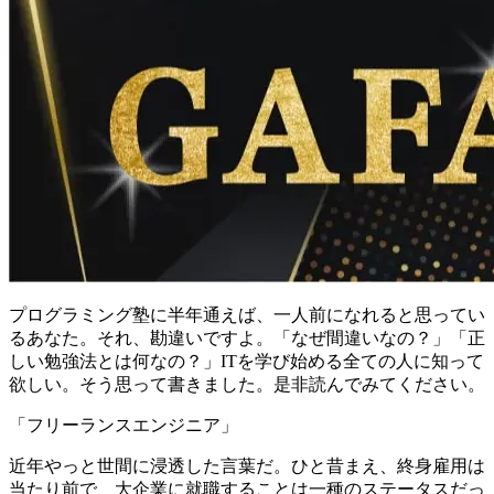
プログラミング塾に半年通えば、一人前になれると思ってい
るあなた。
それ、
勘違い
ですよ。
「なぜ間違いなの？」「正
しい勉強法とは何なの？」
ITを学び始める全ての人に知って
欲しい。
そう思って書きました。是非読んでみてください。
「フリーランスエンジニア」
近年やっと世間に浸透した言葉だ。ひと昔まえ、終身雇用は
当たり前で、大企業に就職することは一種のステータスだっ