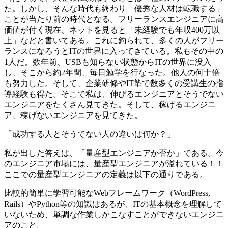
た。
しかし、そんな時代も終わり「優秀な人材は転職する」
ことが当たり前の時代となる。フリーランスエンジニアに高
価値が付く現在、ネットを見ると「未経験でも年収400万以
上」などと書いてある。
これに釣られて、多くの人がフリー
ランスになろうとITの世界に入ってきている。
私もその中の
1人だ。数年前、USBも知らない状態からITの世界に没入
し、そこから約2年間、毎日勉学を行なった。
他人の何十倍
も努力した。そして、企業研修やIT塾で数多くの受講生の指
導経験も得た。そこで私は、伸びるエンジニアとそうでない
エンジニアをたくさん見てきた。そして、稼げるエンジニ
ア、稼げないエンジニアを見てきた。
「成功する人とそうでない人の
違いは何か？」
私が出した答えは、「量産型エンジニアか否か」である。
今
のエンジニア市場には、量産型エンジニアが溢れている！！
ここでの量産型エンジニアの定義は以下の通りである。
比較的簡単に学習可能なWebフレームワーク（WordPress,
Rails）やPython等の知識はあるが、ITの基本概念を理解して
いないため、単調な作業しかこなすことができないエンジニ
アのこと。